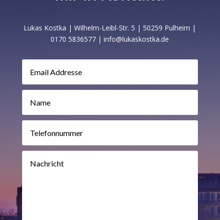
Lukas Kostka | Wilhelm-Leibl-Str. 5 | 50259 Pulheim |
0170 5836577 | info@lukaskostka.de